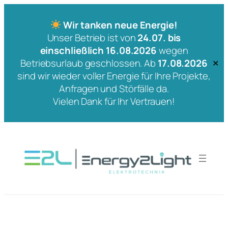
Wir tanken neue Energie!
Unser Betrieb ist von
24.07. bis
einschließlich 16.08.2026
wegen
Betriebsurlaub geschlossen. Ab
17.08.2026
✕
sind wir wieder voller Energie für Ihre Projekte,
Anfragen und Störfälle da.
Vielen Dank für Ihr Vertrauen!
Zum
Inhalt
springen