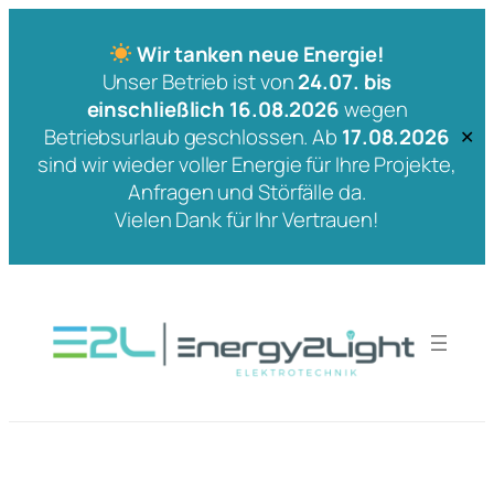
Wir tanken neue Energie!
Unser Betrieb ist von
24.07. bis
einschließlich 16.08.2026
wegen
Betriebsurlaub geschlossen. Ab
17.08.2026
✕
sind wir wieder voller Energie für Ihre Projekte,
Anfragen und Störfälle da.
Vielen Dank für Ihr Vertrauen!
Zum
Inhalt
springen