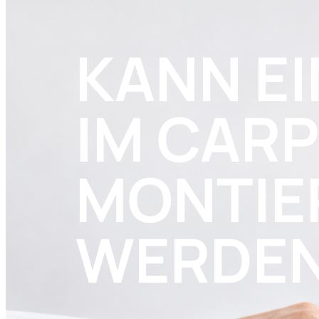
KANN E
IM CAR
MONTIE
WERDE