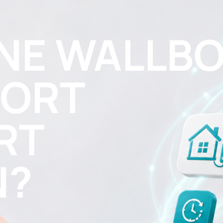
INE WALLB
PORT
RT
N?