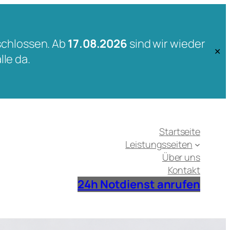
schlossen. Ab
17.08.2026
sind wir wieder
✕
lle da.
Startseite
Leistungsseiten
Über uns
Kontakt
24h Notdienst anrufen