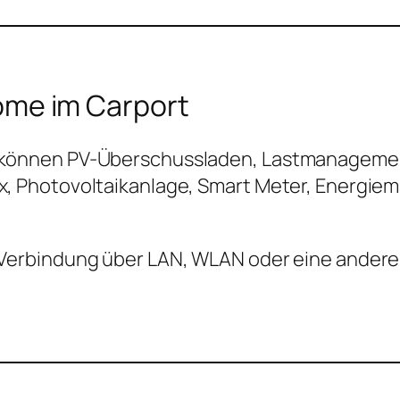
ome im Carport
rt können PV-Überschussladen, Lastmanageme
box, Photovoltaikanlage, Smart Meter, Energ
e Verbindung über LAN, WLAN oder eine ander