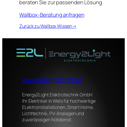
beraten Sie zur passenden Lösung.
Wallbox-Beratung anfragen
Zurück zu Wallbox Wissen→
www.energy2light.at
Energy2Light Elektrotechnik GmbH
Ihr Elektriker in Wels für hochwertige
ELektroinstallationen, Smart Home,
Lichttechnik, PV-Analagen und
zuverlässigen Notdienst.